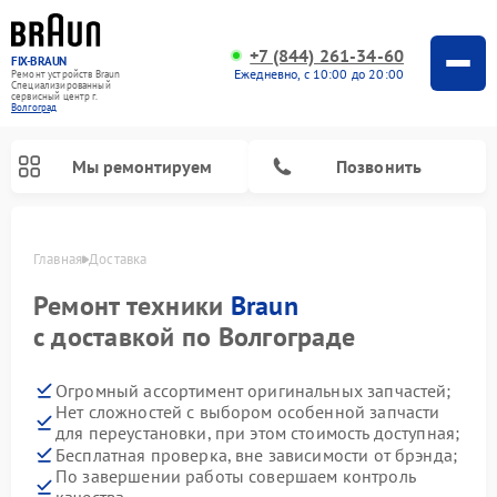
+7 (844) 261-34-60
FIX-BRAUN
Ежедневно, с 10:00 до 20:00
Ремонт устройств Braun
Специализированный
cервисный центр г.
Волгоград
Мы ремонтируем
Позвонить
Главная
Доставка
Ремонт техники
Braun
с доставкой по Волгограде
Огромный ассортимент оригинальных запчастей;
Нет сложностей с выбором особенной запчасти
для переустановки, при этом стоимость доступная;
Бесплатная проверка, вне зависимости от брэнда;
Ремонт водонагревателей Braun
По завершении работы совершаем контроль