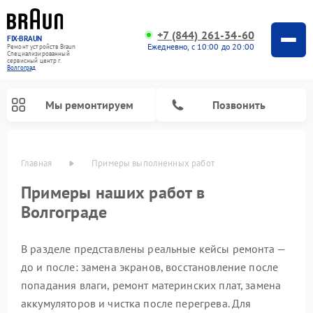
+7 (844) 261-34-60
FIX-BRAUN
Ежедневно, с 10:00 до 20:00
Ремонт устройств Braun
Специализированный
cервисный центр г.
Волгоград
Мы ремонтируем
Позвонить
Главная
Примеры выполненных работ
Примеры наших работ в
Волгограде
В разделе представлены реальные кейсы ремонта —
до и после: замена экранов, восстановление после
попадания влаги, ремонт материнских плат, замена
Ремонт водонагревателей Braun
аккумуляторов и чистка после перегрева. Для