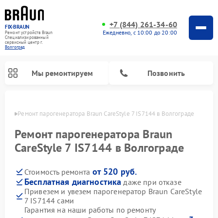
+7 (844) 261-34-60
FIX-BRAUN
Ежедневно, с 10:00 до 20:00
Ремонт устройств Braun
Специализированный
cервисный центр г.
Волгоград
Мы ремонтируем
Позвонить
граде
Ремонт парогенератора Braun CareStyle 7 IS7144 в Волгограде
Ремонт парогенератора Braun
CareStyle 7 IS7144 в Волгограде
от 520 руб.
Стоимость ремонта
Ремонт водонагревателей Braun
Бесплатная диагностика
даже при отказе
Привезем и увезем парогенератор Braun CareStyle
7 IS7144 сами
Гарантия на наши работы по ремонту