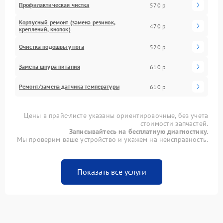
Профилактическая чистка
570 р
Корпусный ремонт (замена резинок,
470 р
креплений, кнопок)
Очистка подошвы утюга
520 р
Замена шнура питания
610 р
Ремонт/замена датчика температуры
610 р
Цены в прайс-листе указаны ориентировочные, без учета
стоимости запчастей.
Записывайтесь на бесплатную диагностику.
Мы проверим ваше устройство и укажем на неисправность.
Показать все услуги