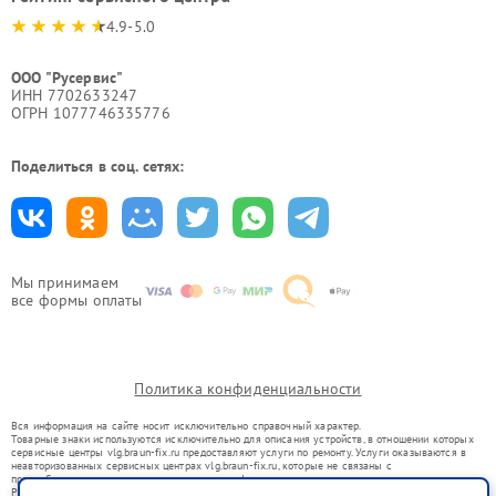
4.9-5.0
ООО "Русервис"
ИНН 7702633247
ОГРН 1077746335776
Поделиться в соц. сетях:
Мы принимаем
все формы оплаты
Политика конфиденциальности
Вся информация на сайте носит исключительно справочный характер.
Товарные знаки используются исключительно для описания устройств, в отношении которых
сервисные центры vlg.braun-fix.ru предоставляют услуги по ремонту. Услуги оказываются в
неавторизованных сервисных центрах vlg.braun-fix.ru, которые не связаны с
правообладателями товарных знаков или их официальными представителями.
Ремонт осуществляется для устройств, уже введенных в гражданский оборот в соответствии