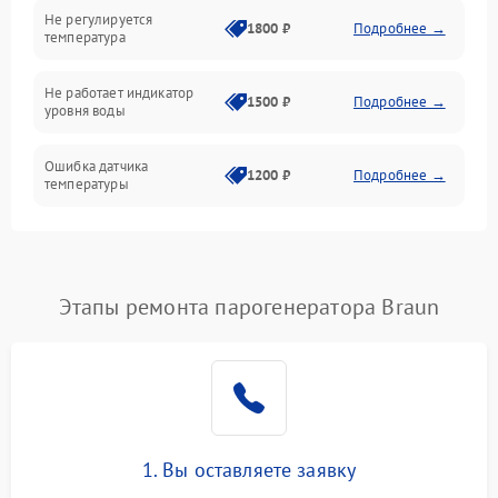
Не регулируется
1800 ₽
Подробнее →
температура
Не работает индикатор
1500 ₽
Подробнее →
уровня воды
Ошибка датчика
1200 ₽
Подробнее →
температуры
Не работает индикатор
1000 ₽
Подробнее →
Ошибка платы управления
1500 ₽
Подробнее →
Этапы ремонта парогенератора Braun
Сбой режима работы
1200 ₽
Подробнее →
Не сохраняет настройки
1200 ₽
Подробнее →
Не включается
1500 ₽
Подробнее →
1. Вы оставляете заявку