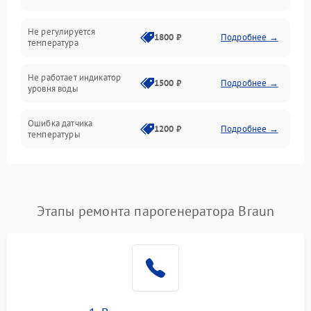
Не регулируется
1800 ₽
Подробнее →
температура
Не работает индикатор
1500 ₽
Подробнее →
уровня воды
Ошибка датчика
1200 ₽
Подробнее →
температуры
Не работает индикатор
1000 ₽
Подробнее →
Ошибка платы управления
1500 ₽
Подробнее →
Этапы ремонта парогенератора Braun
Сбой режима работы
1200 ₽
Подробнее →
Не сохраняет настройки
1200 ₽
Подробнее →
Не включается
1500 ₽
Подробнее →