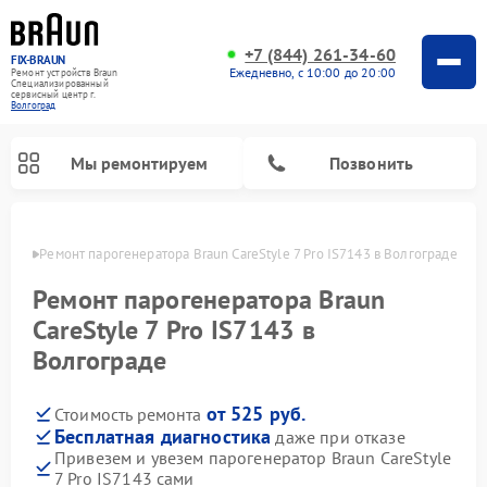
+7 (844) 261-34-60
FIX-BRAUN
Ежедневно, с 10:00 до 20:00
Ремонт устройств Braun
Специализированный
cервисный центр г.
Волгоград
Мы ремонтируем
Позвонить
граде
Ремонт парогенератора Braun CareStyle 7 Pro IS7143 в Волгограде
Ремонт парогенератора Braun
CareStyle 7 Pro IS7143 в
Волгограде
Ремонт водонагревателей Braun
от 525 руб.
Стоимость ремонта
Бесплатная диагностика
даже при отказе
Привезем и увезем парогенератор Braun CareStyle
7 Pro IS7143 сами