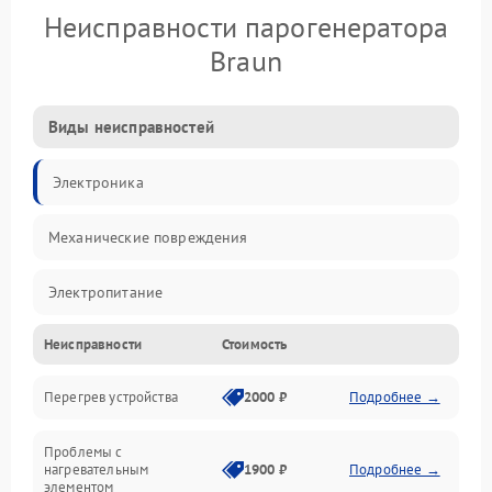
Неисправности парогенератора
Braun
Виды неисправностей
Электроника
Механические повреждения
Электропитание
Неисправности
Стоимость
Парообразование
Перегрев устройства
2000 ₽
Подробнее →
Герметичность
Проблемы с
Механика
нагревательным
1900 ₽
Подробнее →
элементом