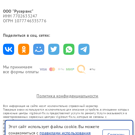
ООО "Русервис"
ИНН 7702633247
ОГРН 1077746335776
Поделиться в соц. сетях:
Мы принимаем
все формы оплаты
Политика конфиденциальности
Вся информация на сайте носит исключительно справочный характер.
Товарные знаки используются исключительно для описания устройств, в отношении которых
сервисные центры vlg.braun-fix.ru предоставляют услуги по ремонту. Услуги оказываются в
неавторизованных сервисных центрах vlg.braun-fix.ru, которые не связаны с
правообладателями товарных знаков или их официальными представителями.
Ремонт осуществляется для устройств, уже введенных в гражданский оборот в соответствии
Этот сайт использует файлы cookie. Вы можете
со статьей 1487 ГК РФ.
Использование товарных знаков не преследует цели индивидуализации услуг или введения
ознакомиться с
правилами использования
Согласен
потребителей в заблуждение, а служит для информирования о предоставляемых услугах по