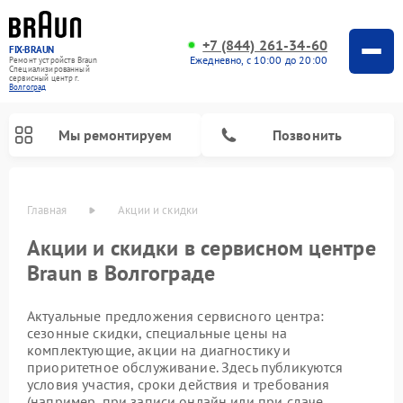
+7 (844) 261-34-60
FIX-BRAUN
Ежедневно, с 10:00 до 20:00
Ремонт устройств Braun
Специализированный
cервисный центр г.
Волгоград
Мы ремонтируем
Позвонить
Главная
Акции и скидки
Акции и скидки в сервисном центре
Braun в Волгограде
Актуальные предложения сервисного центра:
сезонные скидки, специальные цены на
комплектующие, акции на диагностику и
приоритетное обслуживание. Здесь публикуются
Ремонт водонагревателей Braun
условия участия, сроки действия и требования
(например, при записи онлайн или при сдаче